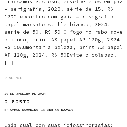
Transamos gostoso, envelhecemos em paz
– serigrafia, 2023, série de 15. R$
120O encontro com gaia – risografia
papel markato stille bianco, 2024,
série de 50. R$ 50 O fogo no rabo move
o mundo, print A3 papel AP 120g, 2024.
R$ 50Aumentar a beleza, print A3 papel
AP 120g, 2024. R$ 50Evite o colapso,
[…]
READ MORE
ON
10 DE JANEIRO DE 2024
O GOSTO
BY
CAROL NOGUEIRA
IN
SEM CATEGORIA
Cada qual com suas idiossincrasias: