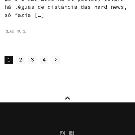
há léguas de distância das hard news,
só fazia […]
READ MORE
POSTS
1
2
3
4
NAVIGATION
Instragram
facebook