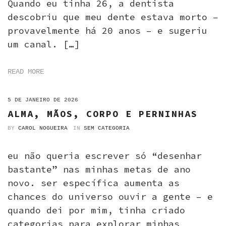
Quando eu tinha 26, a dentista
descobriu que meu dente estava morto –
provavelmente há 20 anos – e sugeriu
um canal. […]
READ MORE
ON
5 DE JANEIRO DE 2026
ALMA, MÃOS, CORPO E PERNINHAS
BY
CAROL NOGUEIRA
IN
SEM CATEGORIA
eu não queria escrever só “desenhar
bastante” nas minhas metas de ano
novo. ser específica aumenta as
chances do universo ouvir a gente – e
quando dei por mim, tinha criado
categorias para explorar minhas